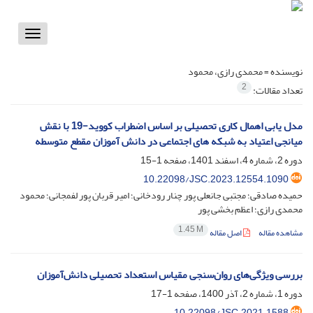
Toggle
vigation
نویسنده =
محمدی رازی، محمود
2
تعداد مقالات:
مدل یابی اهمال کاری تحصیلی بر اساس اضطراب کووید-19 با نقش
میانجی اعتیاد به شبکه های اجتماعی در دانش آموزان مقطع متوسطه
دوره 2، شماره 4، اسفند 1401، صفحه
1-15
10.22098/JSC.2023.12554.1090
حمیده صادقی؛ مجتبی جانعلی پور چنار رودخانی؛ امیر قربان پور لفمجانی؛ محمود
محمدی رازی؛ اعظم بخشی پور
1.45 M
مشاهده مقاله
اصل مقاله
بررسی ویژگی‌های روان‌سنجی مقیاس استعداد تحصیلی دانش‌آموزان
دوره 1، شماره 2، آذر 1400، صفحه
1-17
10.22098/JSC.2021.1588