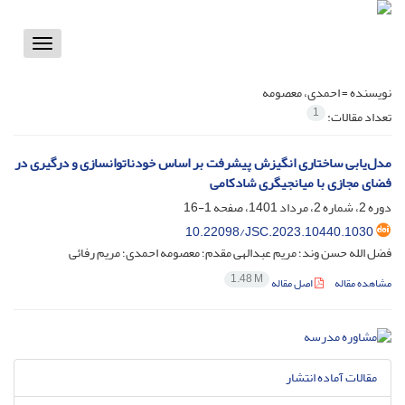
Toggle
vigation
نویسنده =
احمدی، معصومه
1
تعداد مقالات:
مدل‌یابی ساختاری انگیزش پیشرفت بر اساس خودناتوان‎سازی و درگیری در
فضای مجازی با میانجی‎گری شادکامی
دوره 2، شماره 2، مرداد 1401، صفحه
1-16
10.22098/JSC.2023.10440.1030
فضل الله حسن وند؛ مریم عبدالهی مقدم؛ معصومه احمدی؛ مریم رفائی
1.48 M
مشاهده مقاله
اصل مقاله
مقالات آماده انتشار