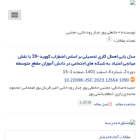
Toggle
vigation
نویسنده =
جانعلی پور چنار رودخانی، مجتبی
1
تعداد مقالات:
مدل یابی اهمال کاری تحصیلی بر اساس اضطراب کووید-19 با نقش
میانجی اعتیاد به شبکه های اجتماعی در دانش آموزان مقطع متوسطه
دوره 2، شماره 4، اسفند 1401، صفحه
1-15
10.22098/JSC.2023.12554.1090
حمیده صادقی؛ مجتبی جانعلی پور چنار رودخانی؛ امیر قربان پور لفمجانی؛ محمود
محمدی رازی؛ اعظم بخشی پور
1.45 M
مشاهده مقاله
اصل مقاله
مقالات آماده انتشار