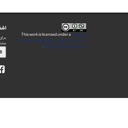
اشت
This work is licensed under a
Creative
برای
Commons Attribution-NonCommercial
مشت
.
4.0 International License