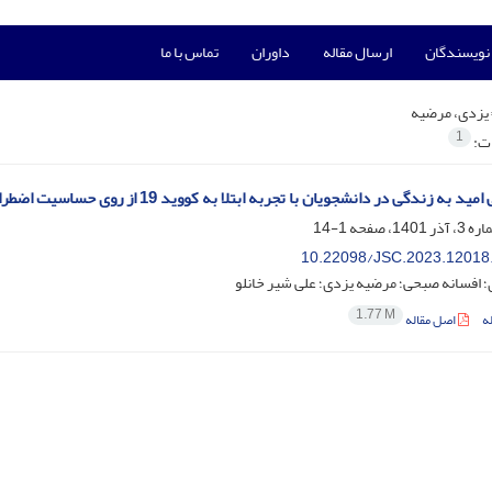
 نویسندگان
ارسال مقاله
داوران
تماس با ما
یزدی، مرضیه
1
ات:
ه زندگی در دانشجویان با تجربه ابتلا به کووید 19 از روی حساسیت اضطرابی و اجتناب تجربی
1-14
10.22098/JSC.2023.12018
؛ افسانه صبحی؛ مرضیه یزدی؛ علی شیر خانلو
1.77 M
ه
اصل مقاله