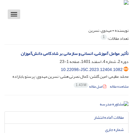
Toggle
vigation
نویسنده =
مهدوی، نسرین
1
تعداد مقالات:
تأثیر عوامل آموزشی، انسانی و سازمانی بر شادکامی دانش‌آموزان
دوره 2، شماره 4، اسفند 1401، صفحه
1-23
10.22098/JSC.2023.12404.1082
محمّد عظیمی؛ امین گلشن؛ کمال نصرتی هشی؛ نسرین مهدوی؛ پرستو بابازاده
1.43 M
مشاهده مقاله
اصل مقاله
مقالات آماده انتشار
شماره جاری