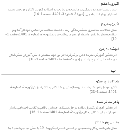
اکبری، اعظم
پیش بینی امید به زندگی در دانشجویان با تجربه ابتلا به کووید 19 از روی حساسیت
اضطرابی و اجتناب تجربی
[دوره 2، شماره 3، 1401، صفحه 1-14]
اکبری، مریم
مدل معادلات ساختاری سبک زندگی ارتقاء دهنده سلامت بر اساس خودکارآمدی و
تنظیم هیجان با نقش واسطه ای تعارض والد-فرزند
[دوره 2، شماره 2، 1401، صفحه 1-
19]
انوشه، دیمن
اثربخشی آموزش نظریه ذهن بر کارکرد اجرایی خود تنظیمی دانش آموزان بیش فعال
دوره ابتدایی شهر پیرانشهر
[دوره 2، شماره 3، 1401، صفحه 1-18]
ب
بابازاده، پرستو
تأثیر عوامل آموزشی، انسانی و سازمانی بر شادکامی دانش‌آموزان
[دوره 2، شماره 4،
1401، صفحه 1-23]
باعزت، فرشته
اثربخشی آموزش کنترل تکانه بر حل مسئله، احساس ناکامی و کفایت اجتماعی دانش
آموزان دارای اختلال رفتاری
[دوره 2، شماره 4، 1401، صفحه 1-16]
بخشی پور، اعظم
مدل یابی اهمال کاری تحصیلی بر اساس اضطراب کووید-19 با نقش میانجی اعتیاد به