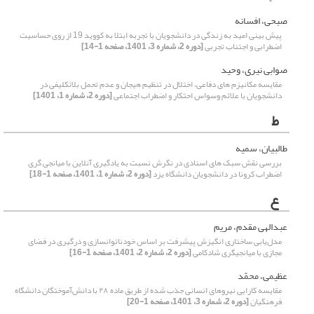
صبحی، افسانه
پیش بینی امید به زندگی در دانشجویان با تجربه ابتلا به کووید 19 از روی حساسیت
اضطرابی و اجتناب تجربی
[دوره 2، شماره 3، 1401، صفحه 1-14]
صوابی نیری، وحید
مقایسه مکانیزم های دفاعی، اختلال در تنظیم هیجان و عدم تحمل بلاتکلیفی در
دانشجویان با علائم وسواس احتکار و اضطراب اجتماعی
[دوره 2، شماره 1، 1401]
ط
طالبیان، سمیه
بررسی نقش سبک های اسنادی در نگرش نسبت به یادگیری آنلاین با میانجی گری
اضطراب کرونا در دانشجویان دانشگاه یزد
[دوره 2، شماره 1، 1401، صفحه 1-18]
ع
عبدالهی مقدم، مریم
مدل‌یابی ساختاری انگیزش پیشرفت بر اساس خودناتوان‎سازی و درگیری در فضای
مجازی با میانجی‎گری شادکامی
[دوره 2، شماره 2، 1401، صفحه 1-16]
عظیمی، محمّد
مقایسه کارایی نیروهای انسانی جذب شده از طریق ماده ۲۸ با دانش‌آموختگان دانشگاه
فرهنگیان
[دوره 2، شماره 3، 1401، صفحه 1-20]