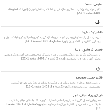
عظیمی، محمّد
تأثیر عوامل آموزشی، انسانی و سازمانی بر شادکامی دانش‌آموزان
[دوره 2، شماره 4،
1401، صفحه 1-23]
ف
فاطمینیک، طیبه
بررسی مدل رابطه خوش‌بینی و خودمهاری با دلزدگی یادگیری با میانجیگری ثبات علایق و
پایداری تلاش در دانشجویان
[دوره 2، شماره 3، 1401، صفحه 1-14]
فخیمی فرهادی، رزیتا
بررسی تاثیر نگرش بر زندگی والدین برمیزان سازگاری اجتماعی،تاب آوری ونشاط ذهنی
دانش آموزان دوره اول متوسطه
[دوره 2، شماره 4، 1401، صفحه 1-22]
ق
قائدرحمتی، معصومه
بررسی رابطه ادراک از محیط یادگیری با عشق به یادگیری: نقش میانجی خوش‏بینی
تحصیلی در بین دانشجویان
[دوره 2، شماره 2، 1401، صفحه 1-15]
قربان پور لفمجانی، امیر
مدل یابی اهمال کاری تحصیلی بر اساس اضطراب کووید-19 با نقش میانجی اعتیاد به
شبکه های اجتماعی در دانش آموزان مقطع متوسطه
[دوره 2، شماره 4، 1401، صفحه 1-
15]