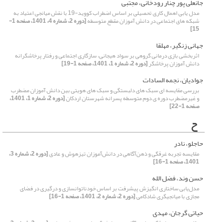
جانعلی پور چنار رودخانی، مجتبی
مدل یابی اهمال کاری تحصیلی بر اساس اضطراب کووید-19 با نقش میانجی اعتیاد به
شبکه های اجتماعی در دانش آموزان مقطع متوسطه
[دوره 2، شماره 4، 1401، صفحه 1-
15]
جهانی زنگیر، مهلقا
اثربخشی بازی درمانی گروهی بر سواد هیجانی، سازگاری اجتماعی و رفتار پرخاشگرانه
دانش آموزان پرخاشگر
[دوره 2، شماره 1، 1401، صفحه 1-19]
جوادیان، نجمه السادات
بررسی مقایسه ای سبک های دلبستگی و سبک های هویتی بین دانش آموزان مضطرب
و غیرمضطرب دوره ی دوم متوسطه پسرانه شهرستان اردکان
[دوره 2، شماره 1، 1401،
صفحه 1-22]
ح
حاجلو، نادر
مقایسه تجربه غرقگی و ذهن‌آگاهی در دانش‌آموزان تیزهوش و عادی
[دوره 2، شماره 3،
1401، صفحه 1-16]
حسن وند، فضل الله
مدل‌یابی ساختاری انگیزش پیشرفت بر اساس خودناتوان‎سازی و درگیری در فضای
مجازی با میانجی‎گری شادکامی
[دوره 2، شماره 2، 1401، صفحه 1-16]
حیاتی گرجان، مهدی