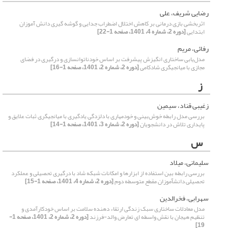
رضایی شریف، علی
اثربخشی بازی درمانی بر کاهش اختلال اضطراب جدایی و گوشه گیری دانش آموزان
ابتدایی
[دوره 2، شماره 4، 1401، صفحه 1-22]
رفائی، مریم
مدل‌یابی ساختاری انگیزش پیشرفت بر اساس خودناتوان‎سازی و درگیری در فضای
مجازی با میانجی‎گری شادکامی
[دوره 2، شماره 2، 1401، صفحه 1-16]
ز
زغیبی قناد، سیمین
بررسی مدل رابطه خوش‌بینی و خودمهاری با دلزدگی یادگیری با میانجیگری ثبات علایق و
پایداری تلاش در دانشجویان
[دوره 2، شماره 3، 1401، صفحه 1-14]
س
سلیمانی، میلاد
بررسی رابطه بین استفاده از ابزارها و امکانات شبکه شاد با درگیری تحصیلی و عملکرد
تحصیلی دانش‎آموزان مقطع متوسطه دوم
[دوره 2، شماره 4، 1401، صفحه 1-15]
سهرابی، فخرالدین
مدل معادلات ساختاری سبک زندگی ارتقاء دهنده سلامت بر اساس خودکارآمدی و
تنظیم هیجان با نقش واسطه ای تعارض والد-فرزند
[دوره 2، شماره 2، 1401، صفحه 1-
19]