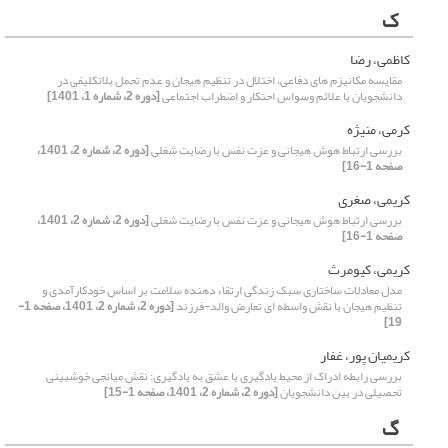
ک
کاظمی، رضا
مقایسه مکانیزم های دفاعی، اختلال در تنظیم هیجان و عدم تحمل بلاتکلیفی در
دانشجویان با علائم وسواس احتکار و اضطراب اجتماعی
[دوره 2، شماره 1، 1401]
کرمی، منیژه
بررسی ارتباط هوش هیجانی و عزت نفس با رضایت شغلی
[دوره 2، شماره 2، 1401،
صفحه 1-16]
کریمی، صغری
بررسی ارتباط هوش هیجانی و عزت نفس با رضایت شغلی
[دوره 2، شماره 2، 1401،
صفحه 1-16]
کریمی، کیومرث
مدل معادلات ساختاری سبک زندگی ارتقاء دهنده سلامت بر اساس خودکارآمدی و
تنظیم هیجان با نقش واسطه ای تعارض والد-فرزند
[دوره 2، شماره 2، 1401، صفحه 1-
19]
کریمیان پور، غفار
بررسی رابطه ادراک از محیط یادگیری با عشق به یادگیری: نقش میانجی خوش‏بینی
تحصیلی در بین دانشجویان
[دوره 2، شماره 2، 1401، صفحه 1-15]
گ