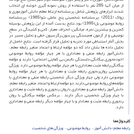
از میان آنها 285 نفر با استفاده از روش نمونه گیری خوشه ای انتخاب
شدند.ابزارهای پژوهش شامل پرسشنامه ارتباط معلم دانش آموزموری و
زواک (2011) ،پرسشنامه شخصیتی پنج عاملی نئو(1985) ،پرسشنامه
روابط موضوعی بل(1995) بود.نتایج بدست آمده از این پژوهش بوسیله
کمترین و بیشترین نمره، میانگین، انحراف معیار، کجی و کشیدگی در سطح
توصیفی و از آزمون همبستگی پیرسون،رگرسیون خطی و تحلیل مسیر در
بخش آمار استنباطی مورد تجزیه و تحلیل قرار گرفته است. نتایج حاصل از
تحلیل داده ها نشان داد که دو مؤلفه ارتباط و اعتماد متغیر رابطه معلم –
دانش‌آموز رابطه منفی و معناداری با هر چهار مؤلفه روابط موضوعی
(خودمحوری،بیگانگی،دلبستگی ناایمن،بی کفایتی اجتماعی) دارند و مؤلفه
بیگانگی رابطه مثبت معناداری با هر چهار مؤلفه روابط موضوعی دارد. ویژگی
شخصیتی روان‌رنجوری رابطه مثبت و معناداری با هر چهار مؤلفه روابط
موضوعی دارد ولی چهار ویژگی دیگر شخصیتی رابطه منفی و معناداری با
مؤلفه‌های روابط موضوعی دارند.دو مؤلفه ارتباط و اعتماد متغیر رابطه معلم –
دانش‌آموز رابطه منفی و معناداری با روان‌ رنجوری و رابطه مثبت و معناداری
با چهار ویژگی شخصیتی دیگر دارند . برعکس مؤلفه بیگانگی با روان‌
رنجوری رابطه مثبت و معنادار و با چهار مؤلفه دیگر رابطه منفی و معناداری
دارد.
کلیدواژه‌ها
رابطه معلم-دانش آموز
روابط موضوعی
ویژگی های شخصیت