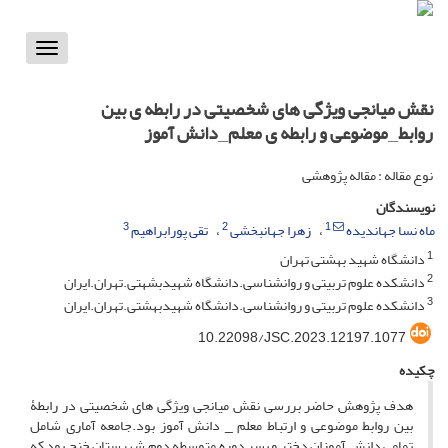
Toggle
vigation
نقش میانجی ویژگی های شخصیتی در رابطه ی بین
روابط_موضوعی و رابطه ی معلم_دانش آموز
نوع مقاله : مقاله پژوهشی
نویسندگان
3
2
1
ماه نسا جهاندیده
زهرا جهانبخشی
تقی پورابراهیم
1
دانشگاه شهید بهشتی تهران
2
دانشکده علوم تربیتی و روانشناسی.دانشگاه شهیدبشهتی.تهران.ایران
3
دانشکده علوم تربیتی و روانشناسی.دانشگاه شهیدبهشتی.تهران.ایران
10.22098/JSC.2023.12197.1077
چکیده
هدف پژوهش حاضر بررسی نقش میانجی ویژگی های شخصیتی در رابطۀ
بین روابط موضوعی و ارتباط معلم _ دانش آموز بود.جامعه آماری شامل
تمامی دانش آموزان دختر و پسر دوره متوسطه دوم شهرستان خنج بود که